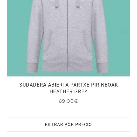
SUDADERA ABIERTA PARTXE PIRINEOAK
HEATHER GREY
69,00
€
Este
producto
tiene
FILTRAR POR PRECIO
múltiples
variantes.