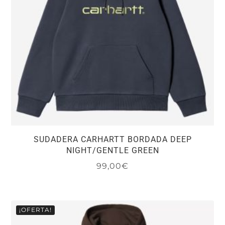
SUDADERA CARHARTT BORDADA DEEP
NIGHT/GENTLE GREEN
99,00
€
Este
producto
tiene
¡OFERTA!
múltiples
variantes.