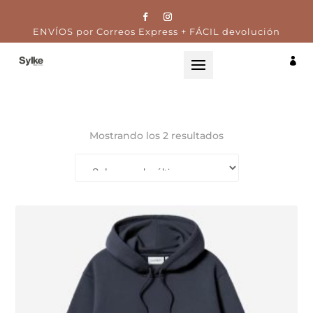
ENVÍOS por Correos Express + FÁCIL devolución

Ordenado
Mostrando los 2 resultados
por
los
últimos