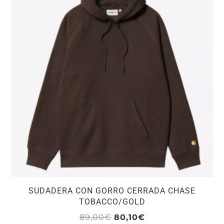
Las
opciones
se
pueden
elegir
en
la
página
de
producto
SUDADERA CON GORRO CERRADA CHASE
TOBACCO/GOLD
El
El
89,00
€
80,10
€