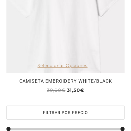
Seleccionar Opciones
CAMISETA EMBROIDERY WHITE/BLACK
El
El
39,00
€
31,50
€
Este
precio
precio
producto
original
actual
tiene
era:
es:
FILTRAR POR PRECIO
múltiples
39,00€.
31,50€.
variantes.
Las