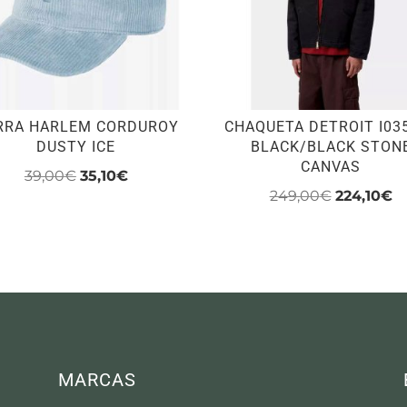
RRA HARLEM CORDUROY
CHAQUETA DETROIT I03
DUSTY ICE
BLACK/BLACK STON
CANVAS
El
El
39,00
€
35,10
€
El
El
249,00
€
224,10
€
precio
precio
precio
pr
Este
original
actual
original
ac
producto
era:
es:
era:
es
tiene
39,00€.
35,10€.
249,00€.
22
múltiples
variantes.
Las
opciones
MARCAS
se