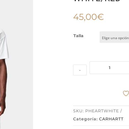
45,00
€
Talla
CAMISETA
-
POCKET
HEART
WHITE/RED
cantidad
SKU:
PHEARTWHITE
Categoría:
CARHARTT