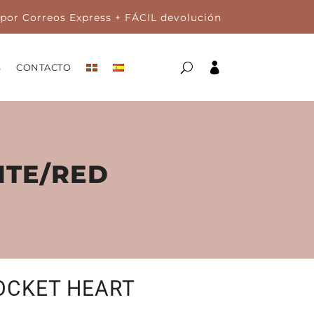
por Correos Express + FÁCIL devolución

S
CONTACTO
ITE/RED
OCKET HEART