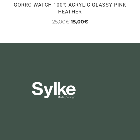
GORRO WATCH 100% ACRYLIC GLASSY PINK
HEATHER
El
El
25,00
€
15,00
€
precio
precio
original
actual
era:
es:
25,00€.
15,00€.