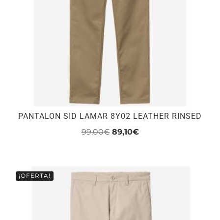
PANTALON SID LAMAR 8Y02 LEATHER RINSED
El
El
99,00
€
89,10
€
precio
precio
Este
original
actual
producto
era:
es:
tiene
¡OFERTA!
99,00€.
89,10€.
múltiples
variantes.
Las