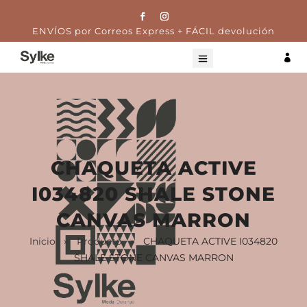
ENVÍOS por Correos Express + FÁCIL devolución

CHAQUETA ACTIVE
I034820 SHALE STONE
CANVAS MARRON
Inicio
»
Producto
»
CHAQUETA ACTIVE I034820
SHALE STONE CANVAS MARRON