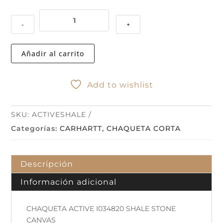
CHAQUETA
-
+
ACTIVE
I034820
SHALE
Añadir al carrito
STONE
CANVAS
MARRON
Add to wishlist
cantidad
SKU:
ACTIVESHALE
Categorías:
CARHARTT
,
CHAQUETA CORTA
Descripción
Información adicional
CHAQUETA ACTIVE I034820 SHALE STONE
CANVAS