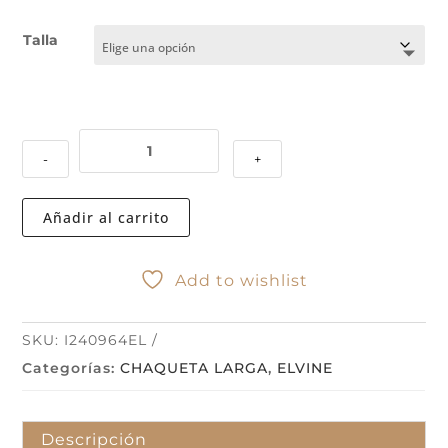
Talla
CHAQUETA
-
+
HJALMAR
110
BLACK
Añadir al carrito
cantidad
Add to wishlist
SKU:
I240964EL
Categorías:
CHAQUETA LARGA
,
ELVINE
Descripción