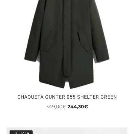
CHAQUETA GUNTER 055 SHELTER GREEN
El
El
349,00
€
244,30
€
precio
precio
Este
original
actual
producto
era:
es:
tiene
¡OFERTA!