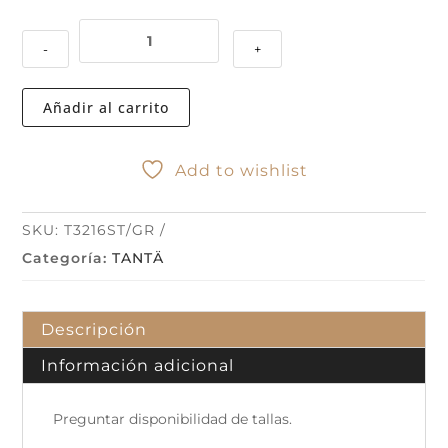
CHUBASQUERO
-
+
T3216
BROUILLARD
STONE
Añadir al carrito
GREY
cantidad
Add to wishlist
SKU:
T3216ST/GR
Categoría:
TANTÄ
Descripción
Información adicional
Preguntar disponibilidad de tallas.