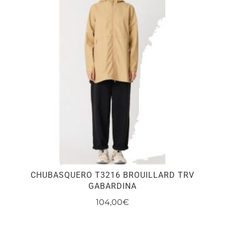
Las
opciones
se
pueden
elegir
en
la
página
de
producto
CHUBASQUERO T3216 BROUILLARD TRV
GABARDINA
104,00
€
Este