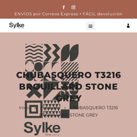
ENVÍOS por Correos Express + FÁCIL devolución

CHUBASQUERO T3216
BROUILLARD STONE
GREY
Inicio
»
Producto
»
CHUBASQUERO T3216
BROUILLARD STONE GREY