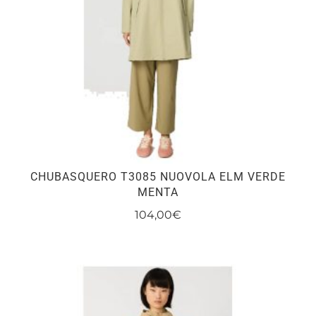
CHUBASQUERO T3085 NUOVOLA ELM VERDE
MENTA
104,00
€
Este
producto
tiene
múltiples
variantes.