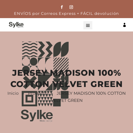
ENVÍOS por Correos Express + FÁCIL devolución

JERSEY MADISON 100%
COTTON VELVET GREEN
Inicio
»
Producto
»
JERSEY MADISON 100% COTTON
VELVET GREEN