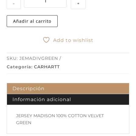
-
+
MADISON
100%
COTTON
Añadir al carrito
VELVET
GREEN
cantidad
Add to wishlist
SKU:
JEMADIVGREEN
Categoría:
CARHARTT
Descripción
Información adicional
JERSEY MADISON 100% COTTON VELVET
GREEN