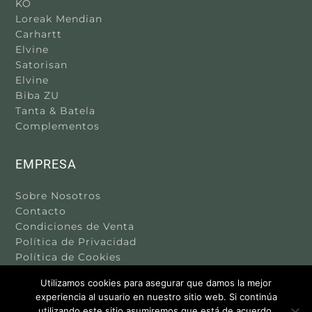
KO
Loreak Mendian
Carhartt
Elvine
Satorisan
Elvine
Biba ZU
Tanta & Batela
Complementos
EMPRESA
Sobre Nosotros
Contacto
Condiciones de Venta
Política de Privacidad
Política de Cookies
Aviso Legal
Utilizamos cookies para asegurar que damos la mejor
experiencia al usuario en nuestro sitio web. Si continúa
utilizando este sitio asumiremos que está de acuerdo.