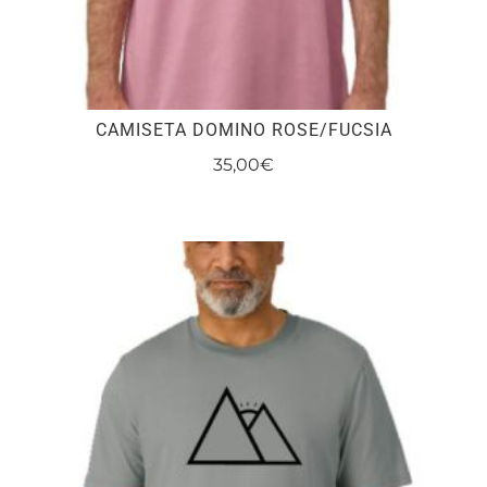
CAMISETA DOMINO ROSE/FUCSIA
35,00
€
Este
producto
tiene
múltiples
variantes.
Las
opciones
se
pueden
elegir
en