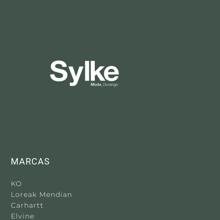
tiene
múltiples
variantes.
Las
opciones
se
pueden
elegir
en
la
página
de
producto
MARCAS
KO
Loreak Mendian
Carhartt
Elvine