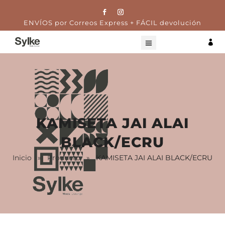
ENVÍOS por Correos Express + FÁCIL devolución

KAMISETA JAI ALAI
BLACK/ECRU
Inicio
»
Producto
»
KAMISETA JAI ALAI BLACK/ECRU