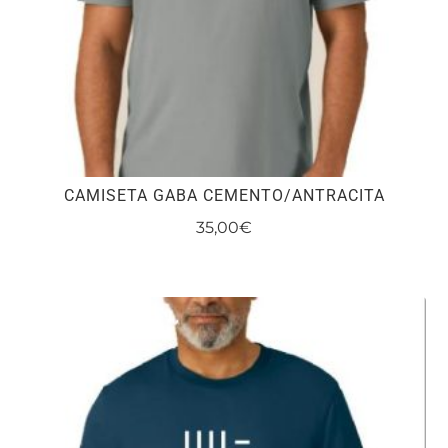
la
página
de
producto
CAMISETA GABA CEMENTO/ANTRACITA
35,00
€
Este
producto
tiene
múltiples
variantes.
Las
opciones
se