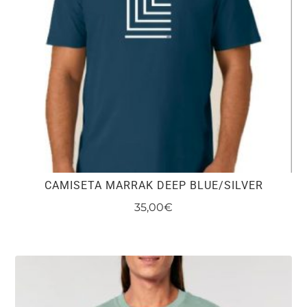
pueden
elegir
en
la
página
de
producto
CAMISETA MARRAK DEEP BLUE/SILVER
35,00
€
Este
producto
tiene
múltiples
variantes.