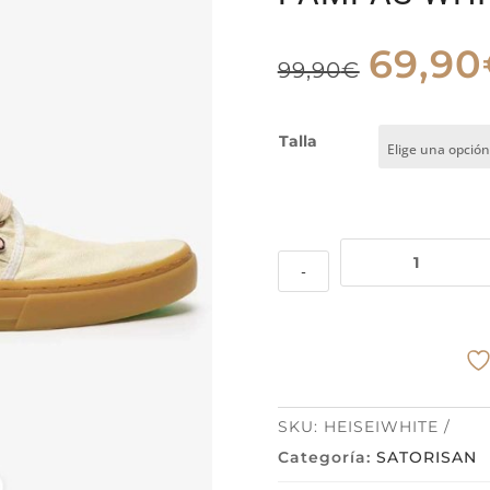
69,90
El
99,90
€
precio
origina
Talla
era:
99,90€.
ZAPATILLA
-
HEISEI
GAIA
TERRA
2
PAMPAS
WHITE
cantidad
SKU:
HEISEIWHITE
Categoría:
SATORISAN