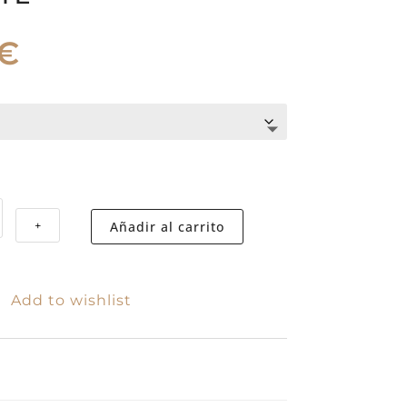
€
El
precio
l
actual
es:
69,90€.
Añadir al carrito
+
Add to wishlist