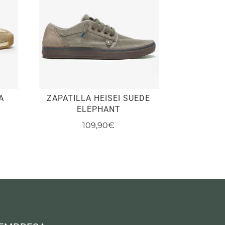
A
ZAPATILLA HEISEI SUEDE
ELEPHANT
109,90
€
ecio
Este
tual
producto
tiene
,90€.
múltiples
variantes.
Las
opciones