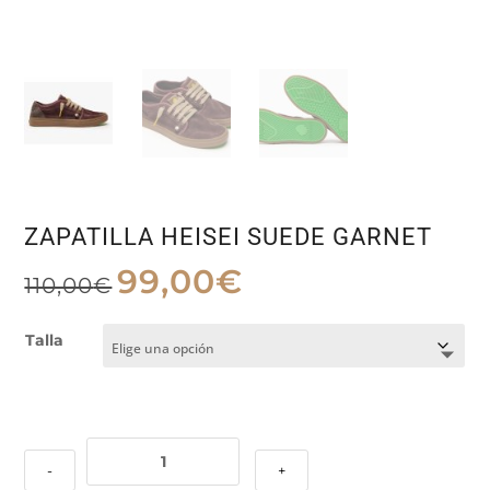
ZAPATILLA HEISEI SUEDE GARNET
99,00
€
El
El
110,00
€
precio
precio
Talla
original
actual
era:
es:
110,00€.
99,00€.
ZAPATILLA
-
+
HEISEI