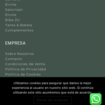
Elvine
Satorisan
Elvine
Biba ZU
Tanta & Batela
Complementos
EMPRESA
Sobre Nosotros
Contacto
Condiciones de Venta
Política de Privacidad
Política de Cookies
Aviso Legal
Utilizamos cookies para asegurar que damos la mejor
experiencia al usuario en nuestro sitio web. Si continúa
utilizando este sitio asumiremos que está de acuerdo.
Estoy de acuerdo
SYLKE