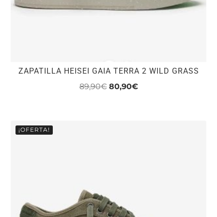
ZAPATILLA HEISEI GAIA TERRA 2 WILD GRASS
El
El
89,90
€
80,90
€
precio
precio
Este
original
actual
producto
era:
es:
tiene
¡OFERTA!
89,90€.
80,90€.
múltiples
variantes.
Las
opciones
se
pueden
elegir