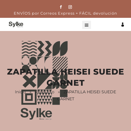
ENVÍOS por Correos Express + FÁCIL devolución

ZAPATILLA HEISEI SUEDE
GARNET
Inicio
»
Producto
»
ZAPATILLA HEISEI SUEDE
GARNET