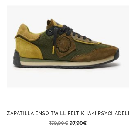
variantes.
Las
opciones
se
pueden
elegir
en
la
página
de
producto
ZAPATILLA ENSO TWILL FELT KHAKI PSYCHADELI
El
El
139,90
€
97,90
€
precio
precio
Este