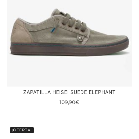
se
pueden
elegir
en
la
página
de
producto
ZAPATILLA HEISEI SUEDE ELEPHANT
109,90
€
Este
producto
tiene
¡OFERTA!
múltiples