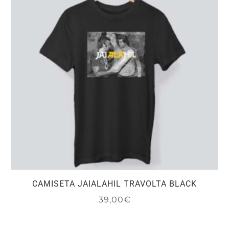
opciones
se
pueden
elegir
en
la
página
de
producto
CAMISETA JAIALAHIL TRAVOLTA BLACK
39,00
€
Este
producto