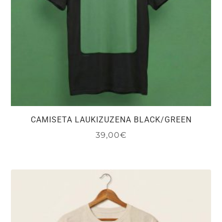
la
página
de
producto
CAMISETA LAUKIZUZENA BLACK/GREEN
39,00
€
Este
producto
tiene
múltiples
variantes.
Las
opciones