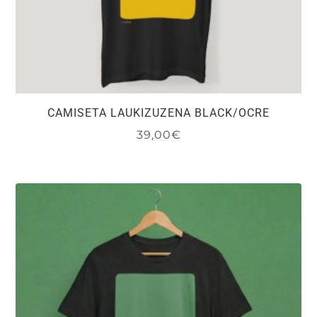
producto
CAMISETA LAUKIZUZENA BLACK/OCRE
39,00
€
Este
producto
tiene
múltiples
variantes.
Las
opciones
se
pueden
elegir
en