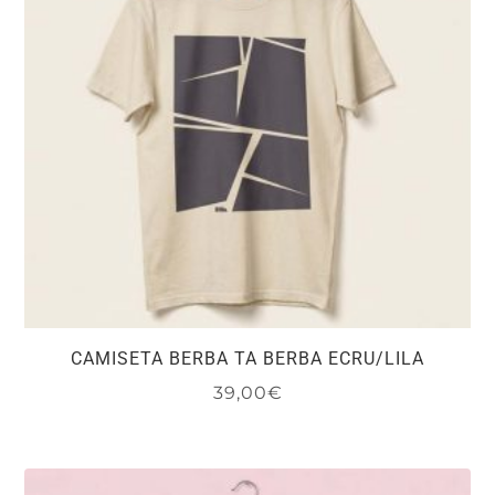
se
pueden
elegir
en
la
página
de
producto
CAMISETA BERBA TA BERBA ECRU/LILA
39,00
€
Este
producto
tiene
múltiples