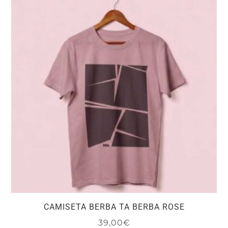
variantes.
Las
opciones
se
pueden
elegir
en
la
página
de
producto
CAMISETA BERBA TA BERBA ROSE
39,00
€