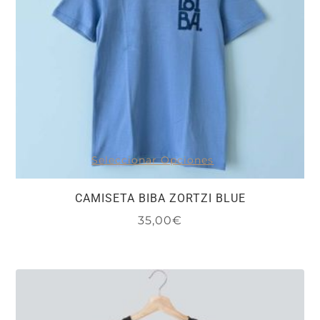
Seleccionar Opciones
CAMISETA BIBA ZORTZI BLUE
35,00
€
Este
producto
tiene
múltiples
variantes.
Las