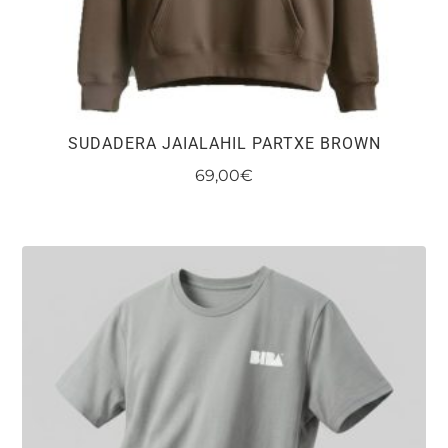
SUDADERA JAIALAHIL PARTXE BROWN
69,00
€
Este
producto
tiene
múltiples
variantes.
Las
opciones
se
pueden
elegir