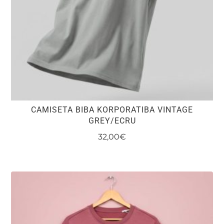
en
la
página
de
producto
CAMISETA BIBA KORPORATIBA VINTAGE
GREY/ECRU
32,00
€
Este
producto
tiene
múltiples
variantes.
Las