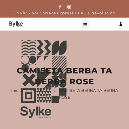
ENVÍOS por Correos Express + FÁCIL devolución

CAMISETA BERBA TA
BERBA ROSE
Inicio
»
Producto
»
CAMISETA BERBA TA BERBA
ROSE