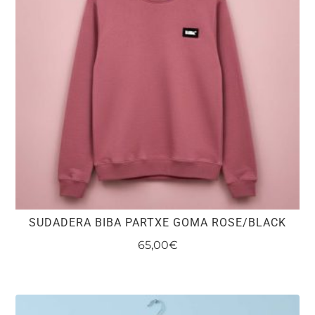
opciones
se
pueden
elegir
en
la
página
de
producto
SUDADERA BIBA PARTXE GOMA ROSE/BLACK
65,00
€
Este
producto
tiene