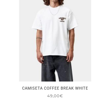
opciones
se
pueden
elegir
en
la
página
de
producto
CAMISETA COFFEE BREAK WHITE
49,00
€
Este
producto