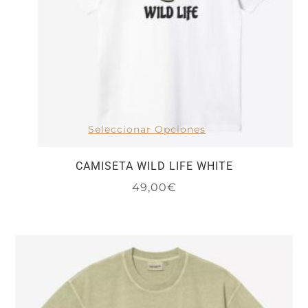
la
página
de
producto
Seleccionar Opciones
CAMISETA WILD LIFE WHITE
49,00
€
Este
producto
tiene
múltiples
variantes.
Las
opciones