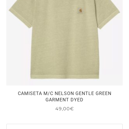
se
pueden
elegir
en
la
página
de
producto
CAMISETA M/C NELSON GENTLE GREEN
GARMENT DYED
49,00
€
Este
producto
tiene