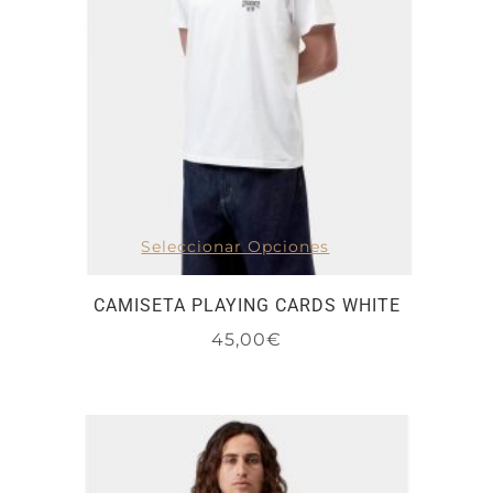
Seleccionar Opciones
CAMISETA PLAYING CARDS WHITE
45,00
€
Este
producto
tiene
múltiples
variantes.
Las