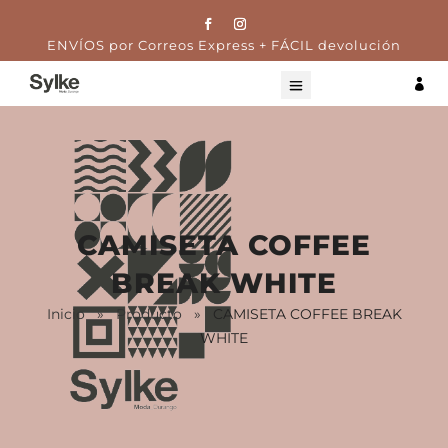
ENVÍOS por Correos Express + FÁCIL devolución

CAMISETA COFFEE
BREAK WHITE
Inicio
»
Producto
»
CAMISETA COFFEE BREAK
WHITE