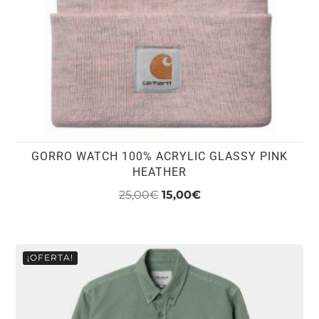
en
la
página
de
producto
GORRO WATCH 100% ACRYLIC GLASSY PINK
HEATHER
El
El
25,00
€
15,00
€
precio
precio
original
actual
era:
es:
¡OFERTA!
25,00€.
15,00€.