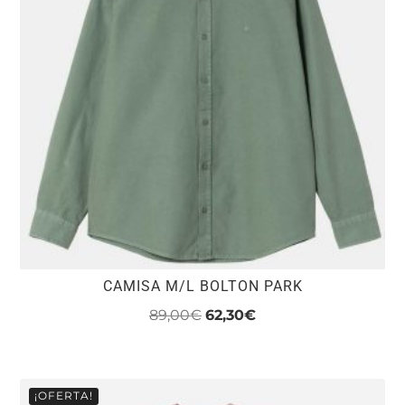
CAMISA M/L BOLTON PARK
El
El
89,00
€
62,30
€
precio
precio
Este
original
actual
producto
era:
es:
tiene
¡OFERTA!