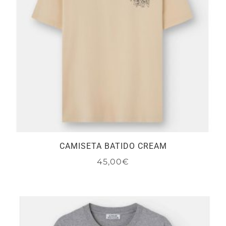
elegir
en
la
página
de
producto
CAMISETA BATIDO CREAM
45,00
€
Este
producto
tiene
múltiples
variantes.