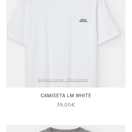
se
pueden
elegir
en
la
página
de
producto
Seleccionar Opciones
CAMISETA LM WHITE
39,00
€
Este
producto
tiene
múltiples