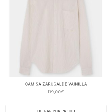
se
pueden
elegir
en
la
página
de
producto
CAMISA ZARUGALDE VAINILLA
119,00
€
Este
producto
tiene
FILTRAR POR PRECIO