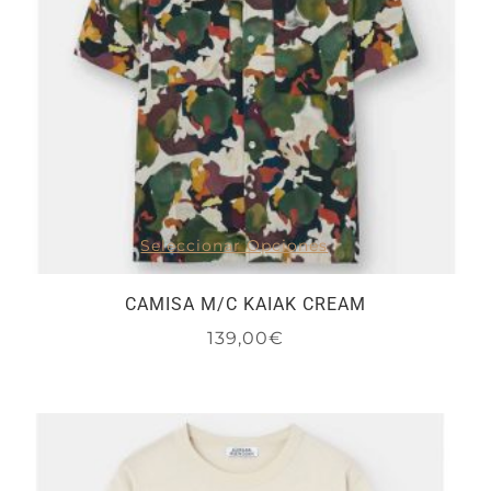
Seleccionar Opciones
CAMISA M/C KAIAK CREAM
139,00
€
Este
producto
tiene
múltiples
variantes.
Las