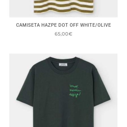
CAMISETA HAZPE DOT OFF WHITE/OLIVE
65,00
€
Este
producto
tiene
múltiples
variantes.
Las
opciones
se
pueden
elegir
en
la
página
de