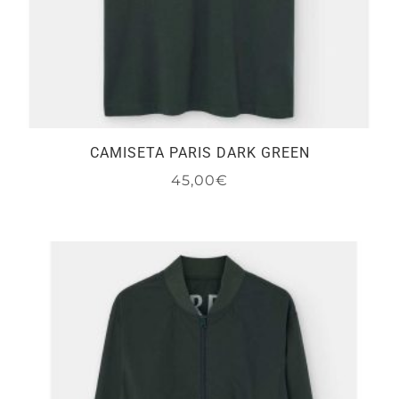
producto
CAMISETA PARIS DARK GREEN
45,00
€
Este
producto
tiene
múltiples
variantes.
Las
opciones
se
pueden
elegir