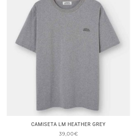
variantes.
Las
opciones
se
pueden
elegir
en
la
página
de
producto
CAMISETA LM HEATHER GREY
39,00
€