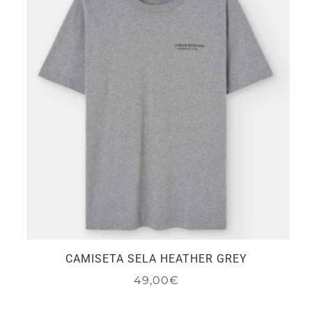
Las
opciones
se
pueden
elegir
en
la
página
de
producto
CAMISETA SELA HEATHER GREY
49,00
€
Este