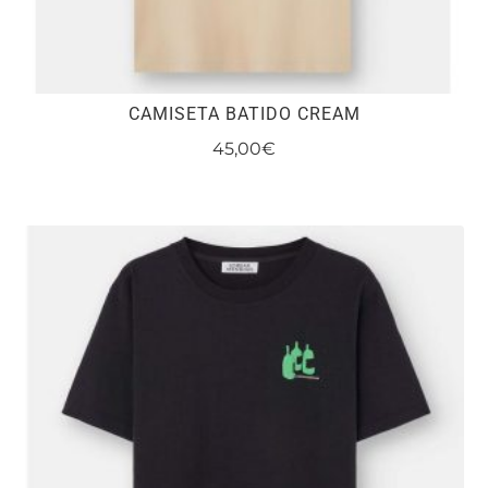
CAMISETA BATIDO CREAM
45,00
€
Este
producto
tiene
múltiples
variantes.
Las
opciones
se
pueden
elegir
en