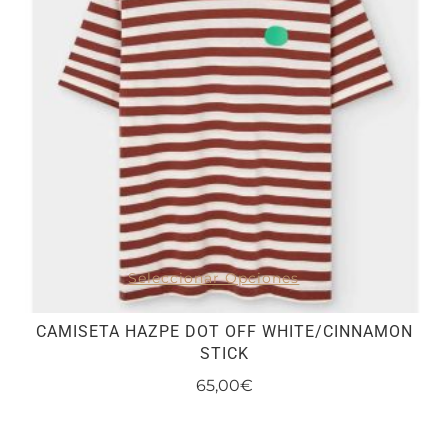
opciones
se
pueden
elegir
en
la
página
de
producto
Seleccionar Opciones
CAMISETA HAZPE DOT OFF WHITE/CINNAMON
STICK
65,00
€
Este
producto