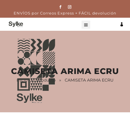
ENVÍOS por Correos Express + FÁCIL devolución

CAMISETA ARIMA ECRU
Inicio
»
Producto
»
CAMISETA ARIMA ECRU