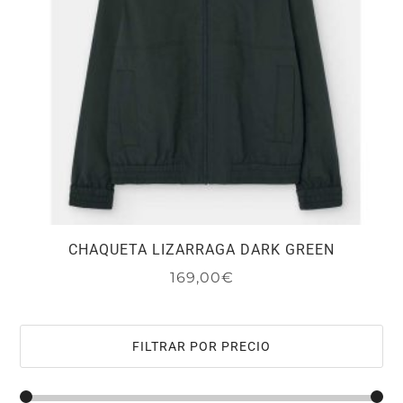
CHAQUETA LIZARRAGA DARK GREEN
169,00
€
Este
producto
tiene
FILTRAR POR PRECIO
múltiples
variantes.
Las