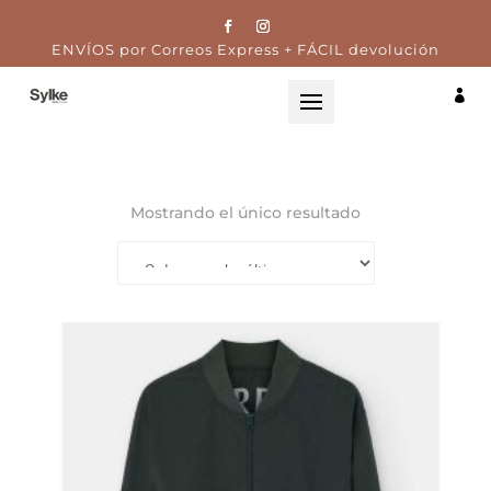
ENVÍOS por Correos Express + FÁCIL devolución

Mostrando el único resultado