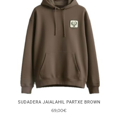
variantes.
Las
opciones
se
pueden
elegir
en
la
página
de
producto
SUDADERA JAIALAHIL PARTXE BROWN
69,00
€
Este