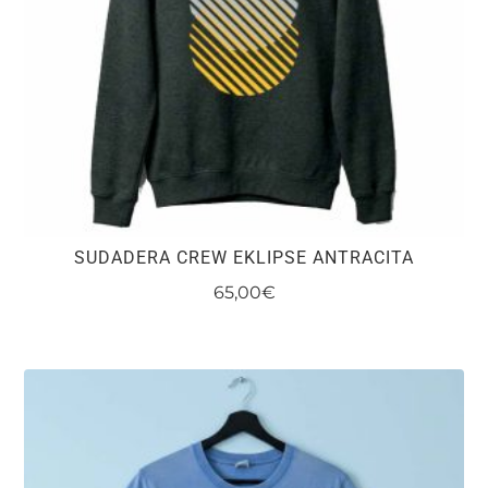
SUDADERA CREW EKLIPSE ANTRACITA
65,00
€
Este
producto
tiene
múltiples
variantes.
Las