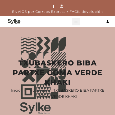
ENVÍOS por Correos Express + FÁCIL devolución

TXUBASKERO BIBA
PARTXE GOMA VERDE
KHAKI
Inicio
»
Producto
»
TXUBASKERO BIBA PARTXE
GOMA VERDE KHAKI