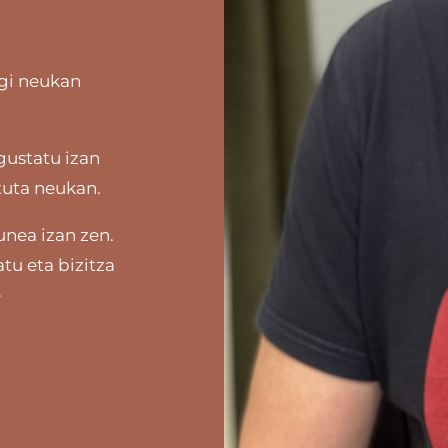
rgi neukan
gustatu izan
rtuta neukan.
unea izan zen.
atu eta bizitza
e