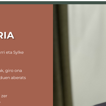
RIA
ri eta Sylke
k, giro ona
 duen aberats
 zer
?