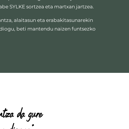
abe SYLKE sortzea eta martxan jartzea.
antza, alaitasun eta erabakitasunarekin
diogu, beti mantendu naizen funtsezko
ntza da gure