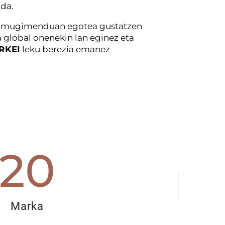
 da.
 mugimenduan egotea gustatzen
 global onenekin lan eginez eta
RKEI
leku berezia emanez
20
Marka