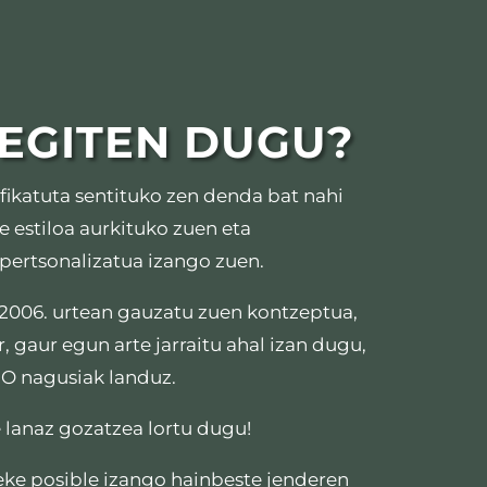
 EGITEN DUGU?
fikatuta sentituko zen denda bat nahi
e estiloa aurkituko zuen eta
 pertsonalizatua izango zuen.
 2006. urtean gauzatu zuen kontzeptua,
r, gaur egun arte jarraitu ahal izan dugu,
IO nagusiak landuz.
lanaz gozatzea lortu dugu!
teke posible izango hainbeste jenderen