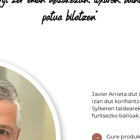
gi zer eman dezakezun, itxaron, baina
patua bilatzen”
Javier Arrieta dut
izan dut konfiantz
Sylkeren taldeare
funtsezko balioak.
Gure produkt
$