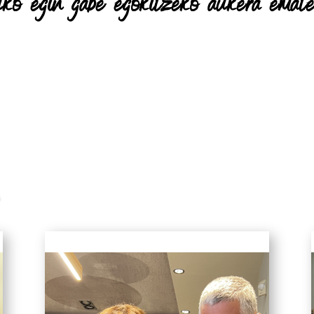
 uko egin gabe egokitzeko aukera emate
A