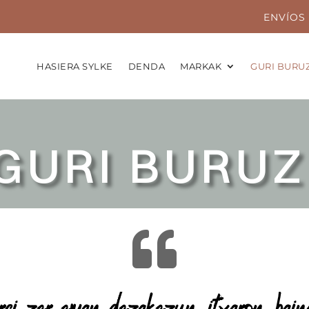
ENVÍOS 
HASIERA SYLKE
DENDA
MARKAK
GURI BURU
GURI BURU
