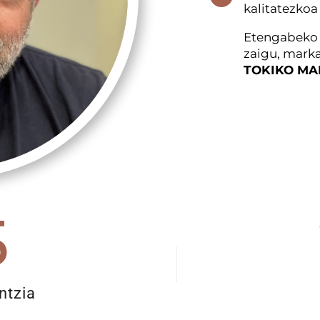
kalitatezkoa
Etengabeko
zaigu, marka
TOKIKO MA
5
ntzia