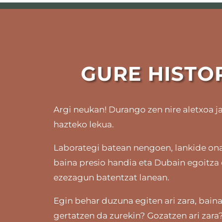
GURE HISTO
Argi neukan! Durango zen nire aletxoa jar
hazteko lekua.
Laborategi batean nengoen, lankide ona
baina presio handia eta Dubain egoitza
ezezagun batentzat lanean.
Egin behar duzuna egiten ari zara, baina
gertatzen da zurekin? Gozatzen ari zara