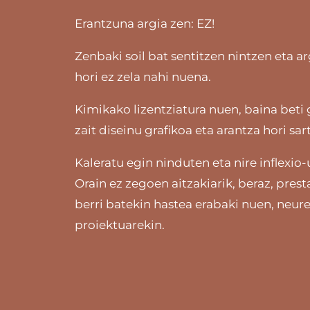
Erantzuna argia zen: EZ!
Zenbaki soil bat sentitzen nintzen eta a
hori ez zela nahi nuena.
Kimikako lizentziatura nuen, baina beti 
zait diseinu grafikoa eta arantza hori sa
Kaleratu egin ninduten eta nire inflexio-
Orain ez zegoen aitzakiarik, beraz, prest
berri batekin hastea erabaki nuen, neur
proiektuarekin.