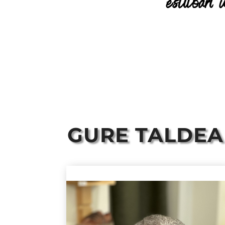
estiloari
GURE TALDE