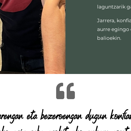
laguntzarik g
Jarrera, konfi
aurre egingo 
balioekin.

arengan eta bezeroengan dugun konfia