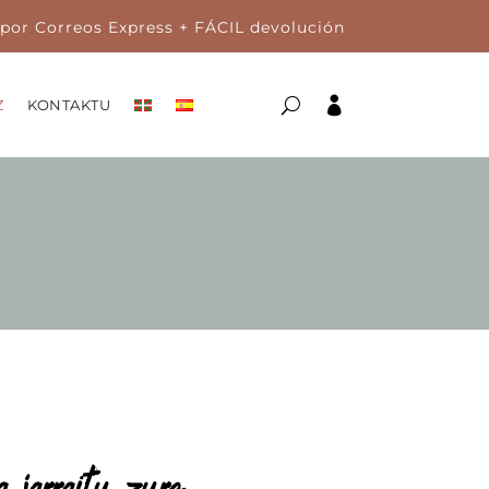
por Correos Express + FÁCIL devolución

Z
KONTAKTU
Z