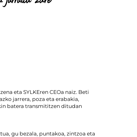
 jarraitu zure
 izena eta SYLKEren CEOa naiz. Beti
azko jarrera, poza eta erabakia,
kin batera transmititzen ditudan
ua, gu bezala, puntakoa, zintzoa eta