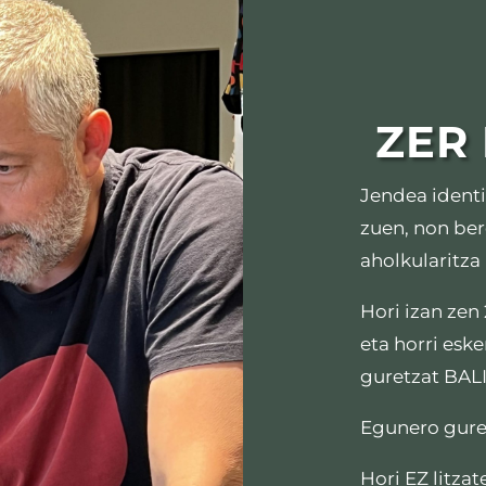
ZER
Jendea identi
zuen, non ber
aholkularitza
Hori izan zen
eta horri eske
guretzat BAL
Egunero gure 
Hori EZ litza