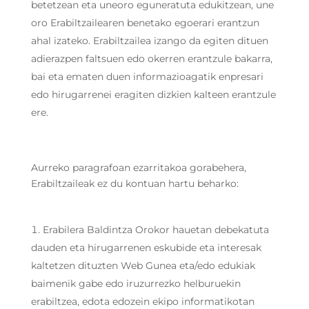
betetzean eta uneoro eguneratuta edukitzean, une
oro Erabiltzailearen benetako egoerari erantzun
ahal izateko. Erabiltzailea izango da egiten dituen
adierazpen faltsuen edo okerren erantzule bakarra,
bai eta ematen duen informazioagatik enpresari
edo hirugarrenei eragiten dizkien kalteen erantzule
ere.
Aurreko paragrafoan ezarritakoa gorabehera,
Erabiltzaileak ez du kontuan hartu beharko:
Erabilera Baldintza Orokor hauetan debekatuta
dauden eta hirugarrenen eskubide eta interesak
kaltetzen dituzten Web Gunea eta/edo edukiak
baimenik gabe edo iruzurrezko helburuekin
erabiltzea, edota edozein ekipo informatikotan