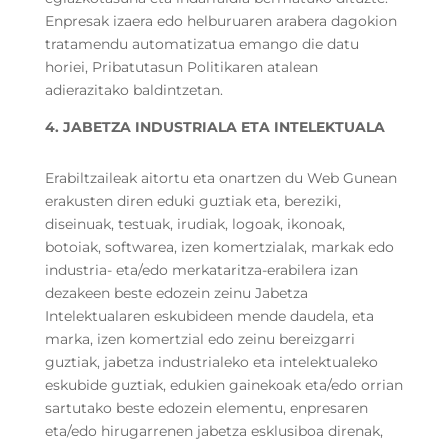
Enpresak izaera edo helburuaren arabera dagokion
tratamendu automatizatua emango die datu
horiei, Pribatutasun Politikaren atalean
adierazitako baldintzetan.
4. JABETZA INDUSTRIALA ETA INTELEKTUALA
Erabiltzaileak aitortu eta onartzen du Web Gunean
erakusten diren eduki guztiak eta, bereziki,
diseinuak, testuak, irudiak, logoak, ikonoak,
botoiak, softwarea, izen komertzialak, markak edo
industria- eta/edo merkataritza-erabilera izan
dezakeen beste edozein zeinu Jabetza
Intelektualaren eskubideen mende daudela, eta
marka, izen komertzial edo zeinu bereizgarri
guztiak, jabetza industrialeko eta intelektualeko
eskubide guztiak, edukien gainekoak eta/edo orrian
sartutako beste edozein elementu, enpresaren
eta/edo hirugarrenen jabetza esklusiboa direnak,