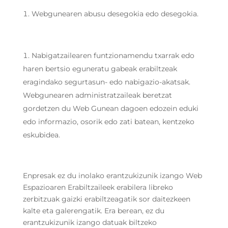
Webgunearen abusu desegokia edo desegokia.
Nabigatzailearen funtzionamendu txarrak edo
haren bertsio eguneratu gabeak erabiltzeak
eragindako segurtasun- edo nabigazio-akatsak.
Webgunearen administratzaileak beretzat
gordetzen du Web Gunean dagoen edozein eduki
edo informazio, osorik edo zati batean, kentzeko
eskubidea.
Enpresak ez du inolako erantzukizunik izango Web
Espazioaren Erabiltzaileek erabilera libreko
zerbitzuak gaizki erabiltzeagatik sor daitezkeen
kalte eta galerengatik. Era berean, ez du
erantzukizunik izango datuak biltzeko