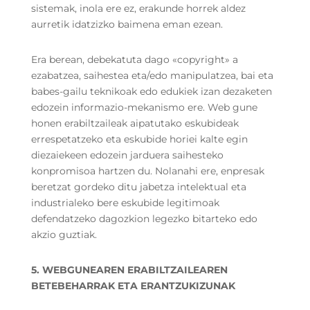
sistemak, inola ere ez, erakunde horrek aldez
aurretik idatzizko baimena eman ezean.
Era berean, debekatuta dago «copyright» a
ezabatzea, saihestea eta/edo manipulatzea, bai eta
babes-gailu teknikoak edo edukiek izan dezaketen
edozein informazio-mekanismo ere. Web gune
honen erabiltzaileak aipatutako eskubideak
errespetatzeko eta eskubide horiei kalte egin
diezaiekeen edozein jarduera saihesteko
konpromisoa hartzen du. Nolanahi ere, enpresak
beretzat gordeko ditu jabetza intelektual eta
industrialeko bere eskubide legitimoak
defendatzeko dagozkion legezko bitarteko edo
akzio guztiak.
5. WEBGUNEAREN ERABILTZAILEAREN
BETEBEHARRAK ETA ERANTZUKIZUNAK