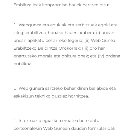
Erabiltzaileak konpromiso hauek hartzen ditu:
Webgunea eta edukiak eta zerbitzuak egoki eta
zilegi erabiltzea, honako hauen arabera: (i) unean-
unean aplikatu beharreko legeria; (ii) Web Gunea
Erabiltzeko Baldintza Orokorrak; (iii) oro har
onartutako morala eta ohitura onak; eta (iv) ordena
publikoa.
Web gunera sartzeko behar diren baliabide eta
eskakizun tekniko guztiez hornitzea.
Informazio egiazkoa ematea bere datu
pertsonalekin Web Gunean dauden formularioak