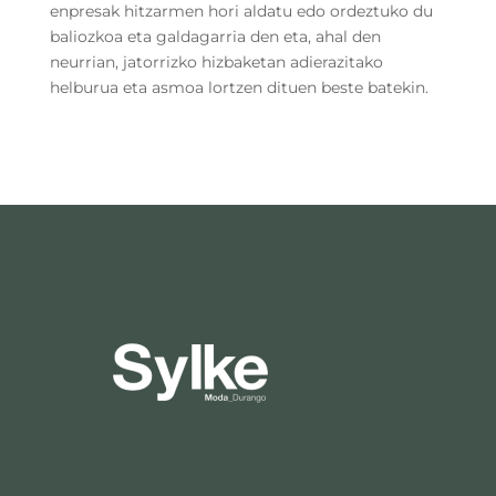
enpresak hitzarmen hori aldatu edo ordeztuko du
baliozkoa eta galdagarria den eta, ahal den
neurrian, jatorrizko hizbaketan adierazitako
helburua eta asmoa lortzen dituen beste batekin.