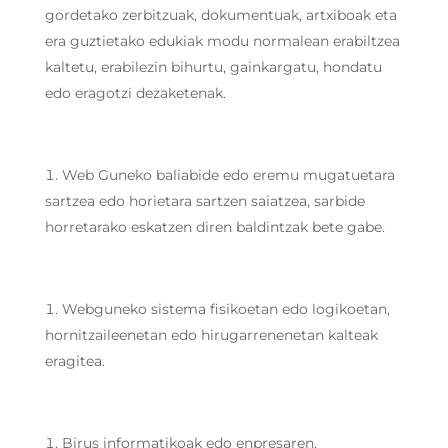
gordetako zerbitzuak, dokumentuak, artxiboak eta
era guztietako edukiak modu normalean erabiltzea
kaltetu, erabilezin bihurtu, gainkargatu, hondatu
edo eragotzi dezaketenak.
Web Guneko baliabide edo eremu mugatuetara
sartzea edo horietara sartzen saiatzea, sarbide
horretarako eskatzen diren baldintzak bete gabe.
Webguneko sistema fisikoetan edo logikoetan,
hornitzaileenetan edo hirugarrenenetan kalteak
eragitea.
Birus informatikoak edo enpresaren,