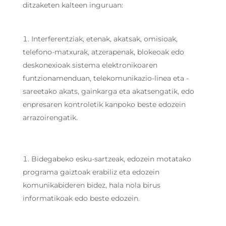
ditzaketen kalteen inguruan:
Interferentziak, etenak, akatsak, omisioak,
telefono-matxurak, atzerapenak, blokeoak edo
deskonexioak sistema elektronikoaren
funtzionamenduan, telekomunikazio-linea eta -
sareetako akats, gainkarga eta akatsengatik, edo
enpresaren kontroletik kanpoko beste edozein
arrazoirengatik.
Bidegabeko esku-sartzeak, edozein motatako
programa gaiztoak erabiliz eta edozein
komunikabideren bidez, hala nola birus
informatikoak edo beste edozein.