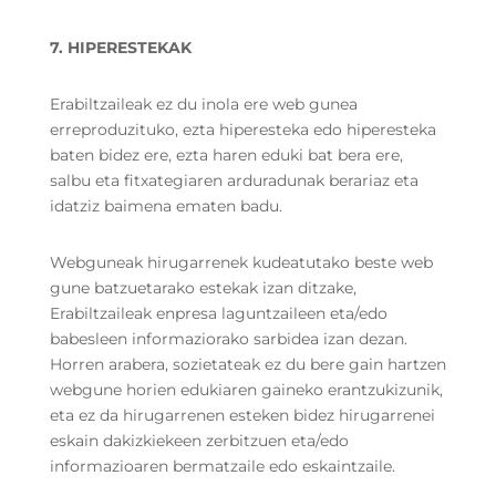
7. HIPERESTEKAK
Erabiltzaileak ez du inola ere web gunea
erreproduzituko, ezta hiperesteka edo hiperesteka
baten bidez ere, ezta haren eduki bat bera ere,
salbu eta fitxategiaren arduradunak berariaz eta
idatziz baimena ematen badu.
Webguneak hirugarrenek kudeatutako beste web
gune batzuetarako estekak izan ditzake,
Erabiltzaileak enpresa laguntzaileen eta/edo
babesleen informaziorako sarbidea izan dezan.
Horren arabera, sozietateak ez du bere gain hartzen
webgune horien edukiaren gaineko erantzukizunik,
eta ez da hirugarrenen esteken bidez hirugarrenei
eskain dakizkiekeen zerbitzuen eta/edo
informazioaren bermatzaile edo eskaintzaile.