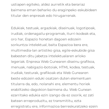
ustiapen egiteko, aldez aurretik eta berariaz
baimena eman beharko du eraginpeko eskubideen
titular den enpresak edo hirugarrenak.
Edukiak, testuak, argazkiak, diseinuak, logotipoak,
irudiak, ordenagailu-programak, iturri-kodeak eta,
oro har, Espazio honetan dagoen edozein
sorkuntza intelektual, baita Espazioa bera ere,
multimedia-lan artistiko gisa, egile-eskubide gisa
babesten ditu jabetza intelektualaren arloko
legeriak. Enpresa Web Gunearen diseinu grafikoa,
menuak, nabigazio-botoiak, HTML kodea, testuak,
irudiak, testurak, grafikoak eta Web Gunearen
beste edozein eduki osatzen duten elementuen
titularra da, edo, nolanahi ere, elementu horiek
erabiltzeko dagokion baimena du. Web Gunean
ezarritako edukia ezin izango da ez osorik, ez zati
batean erreproduzitu, ez transmititu, ezta
erregistratu ere, informazioa berreskuratzeko ezein