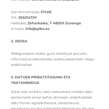
Izen komertziala:
SYLKE
IFK:
30621470Y
Helbidea:
Zeharkalea, 7 48200 Durango
e-maila:
info@sylke.es
2. XEDEA
Webgunearen bidez, gure zerbitzuei buruzko
informazioa eskuratzeko aukera eskaintzen diegu
erabiltzaileei.
3. DATUEN PRIBATUTASUNA ETA
TRATAMENDUA
Eduki edo zerbitzu jakin batzuetara iristeko datu
pertsonalak eman behar direnean, erabiltzaileek
datu horien egiazkotasuna, zehaztasuna,
egiazkotasuna eta indarraldia bermatuko dituzte.