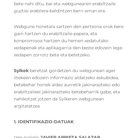
bete nahi ditu, bai eta webgunearen erabiltzaile
guztiei erabilera-baldintzen berri eman ere.
Webgune honetara sartzen den pertsona orok bere
gain hartzen du erabiltzaile-papera, eta
konpromisoa hartzen du hemen xedatutako
xedapenak eta aplikagarria den beste edozein lege-
xedapen zorrotz bete eta betetzeko.
Sylkek
beretzat gordetzen du webgunean ager
litekeen edozein informazio aldatzeko eskubidea,
betebehar horiek aldez aurretik jakinarazteko edo
erabiltzaileei jakinarazteko betebeharrik gabe, eta
nahikotzat jotzen da Sylkeren webgunean
argitaratzea
1. IDENTIFIKAZIO-DATUAK
Izen soziala:
JAVIER ARRIETA SALAZAR