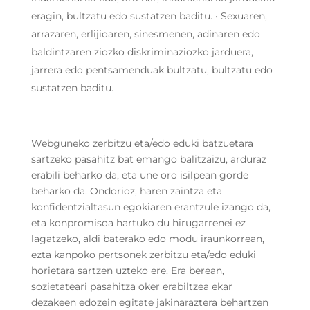
eragin, bultzatu edo sustatzen baditu. • Sexuaren,
arrazaren, erlijioaren, sinesmenen, adinaren edo
baldintzaren ziozko diskriminaziozko jarduera,
jarrera edo pentsamenduak bultzatu, bultzatu edo
sustatzen baditu.
Webguneko zerbitzu eta/edo eduki batzuetara
sartzeko pasahitz bat emango balitzaizu, arduraz
erabili beharko da, eta une oro isilpean gorde
beharko da. Ondorioz, haren zaintza eta
konfidentzialtasun egokiaren erantzule izango da,
eta konpromisoa hartuko du hirugarrenei ez
lagatzeko, aldi baterako edo modu iraunkorrean,
ezta kanpoko pertsonek zerbitzu eta/edo eduki
horietara sartzen uzteko ere. Era berean,
sozietateari pasahitza oker erabiltzea ekar
dezakeen edozein egitate jakinaraztera behartzen