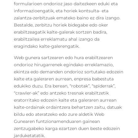
formularioen ondorioz jaso daitezkeen eduki eta
informazioengatik, eta horiek kontsulta- eta
zalantza-zerbitzuak emateko baino ez dira izango.
Bestalde, zerbitzu horiek bidegabe edo oker
erabiltzeagatik kalte-galerak sortzen badira,
erabiltzailea erreklamatu ahal izango da
eragindako kalte-galerengatik.
Web gunera sartzearen edo hura erabiltzearen
ondorioz hirugarrenek egindako erreklamazio,
ekintza edo demanden ondorioz sortutako edozein
kalte eta galeraren aurrean, enpresa babestuta
edukiko duzu. Era berean, “robotak”, “spiderrak”,
“crawler-ak” edo antzeko tresnak erabiltzetik
eratorritako edozein kalte eta galeraren aurrean
kalte-ordainak ordaintzera behartzen zaitu, datuak
bildu edo ateratzeko edo zure aldetik Web
Gunearen funtzionamenduaren gainean
zentzugabeko karga ezartzen duen beste edozein
jarduketatatik.