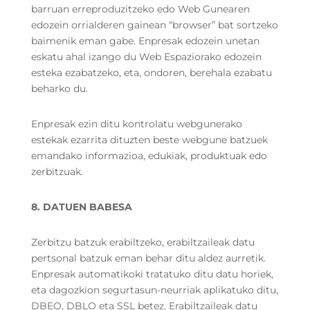
barruan erreproduzitzeko edo Web Gunearen
edozein orrialderen gainean “browser” bat sortzeko
baimenik eman gabe. Enpresak edozein unetan
eskatu ahal izango du Web Espaziorako edozein
esteka ezabatzeko, eta, ondoren, berehala ezabatu
beharko du.
Enpresak ezin ditu kontrolatu webgunerako
estekak ezarrita dituzten beste webgune batzuek
emandako informazioa, edukiak, produktuak edo
zerbitzuak.
8. DATUEN BABESA
Zerbitzu batzuk erabiltzeko, erabiltzaileak datu
pertsonal batzuk eman behar ditu aldez aurretik.
Enpresak automatikoki tratatuko ditu datu horiek,
eta dagozkion segurtasun-neurriak aplikatuko ditu,
DBEO, DBLO eta SSL betez. Erabiltzaileak datu