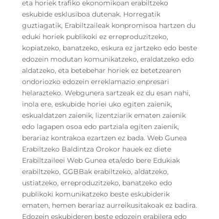
eta horiek trafiko ekonomikoan erabiltzeko
eskubide esklusiboa dutenak. Horregatik
guztiagatik, Erabiltzaileak konpromisoa hartzen du
eduki horiek publikoki ez erreproduzitzeko,
kopiatzeko, banatzeko, eskura ez jartzeko edo beste
edozein modutan komunikatzeko, eraldatzeko edo
aldatzeko, eta betebehar horiek ez betetzearen
ondoriozko edozein erreklamazio enpresari
helarazteko. Webgunera sartzeak ez du esan nahi,
inola ere, eskubide horiei uko egiten zaienik,
eskualdatzen zaienik, lizentziarik ematen zaienik
edo lagapen osoa edo partziala egiten zaienik,
berariaz kontrakoa ezartzen ez bada. Web Gunea
Erabiltzeko Baldintza Orokor hauek ez diete
Erabiltzaileei Web Gunea eta/edo bere Edukiak
erabiltzeko, GGBBak erabiltzeko, aldatzeko,
ustiatzeko, erreproduzitzeko, banatzeko edo
publikoki komunikatzeko beste eskubiderik
ematen, hemen berariaz aurreikusitakoak ez badira.
Edozein eskubideren beste edozein erabilera edo