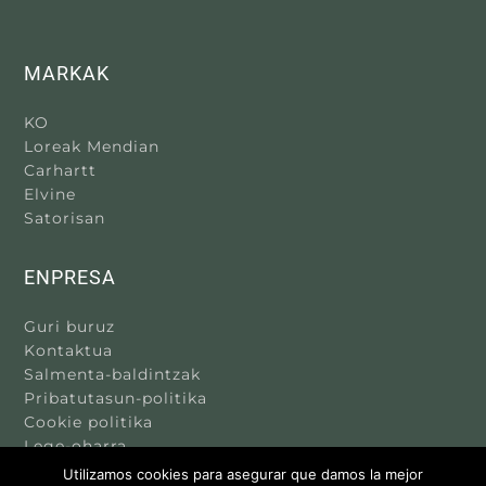
MARKAK
KO
Loreak Mendian
Carhartt
Elvine
Satorisan
ENPRESA
Guri buruz
Kontaktua
Salmenta-baldintzak
Pribatutasun-politika
Cookie politika
Lege-oharra
Utilizamos cookies para asegurar que damos la mejor