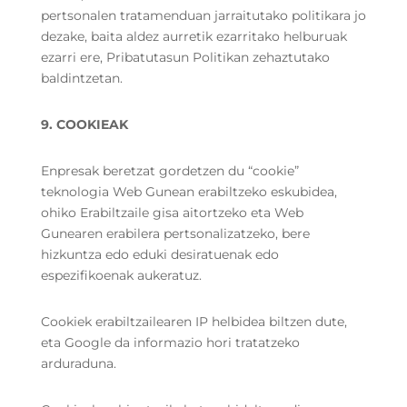
pertsonalen tratamenduan jarraitutako politikara jo
dezake, baita aldez aurretik ezarritako helburuak
ezarri ere, Pribatutasun Politikan zehaztutako
baldintzetan.
9. COOKIEAK
Enpresak beretzat gordetzen du “cookie”
teknologia Web Gunean erabiltzeko eskubidea,
ohiko Erabiltzaile gisa aitortzeko eta Web
Gunearen erabilera pertsonalizatzeko, bere
hizkuntza edo eduki desiratuenak edo
espezifikoenak aukeratuz.
Cookiek erabiltzailearen IP helbidea biltzen dute,
eta Google da informazio hori tratatzeko
arduraduna.