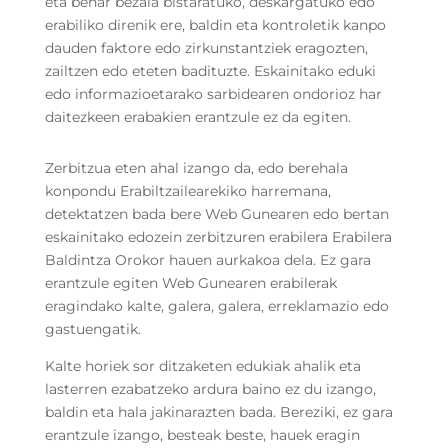
eta behar bezala bistaratuko, deskargatuko edo
erabiliko direnik ere, baldin eta kontroletik kanpo
dauden faktore edo zirkunstantziek eragozten,
zailtzen edo eteten badituzte. Eskainitako eduki
edo informazioetarako sarbidearen ondorioz har
daitezkeen erabakien erantzule ez da egiten.
Zerbitzua eten ahal izango da, edo berehala
konpondu Erabiltzailearekiko harremana,
detektatzen bada bere Web Gunearen edo bertan
eskainitako edozein zerbitzuren erabilera Erabilera
Baldintza Orokor hauen aurkakoa dela. Ez gara
erantzule egiten Web Gunearen erabilerak
eragindako kalte, galera, galera, erreklamazio edo
gastuengatik.
Kalte horiek sor ditzaketen edukiak ahalik eta
lasterren ezabatzeko ardura baino ez du izango,
baldin eta hala jakinarazten bada. Bereziki, ez gara
erantzule izango, besteak beste, hauek eragin