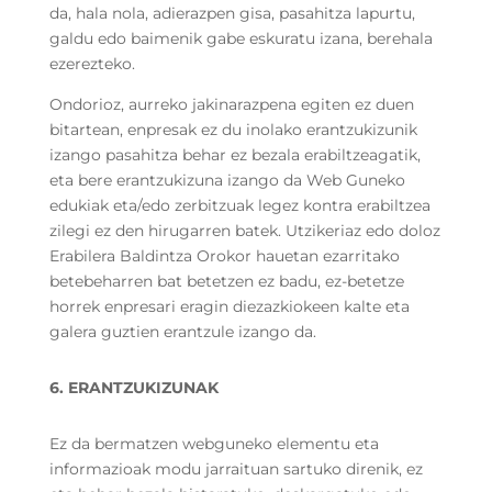
da, hala nola, adierazpen gisa, pasahitza lapurtu,
galdu edo baimenik gabe eskuratu izana, berehala
ezerezteko.
Ondorioz, aurreko jakinarazpena egiten ez duen
bitartean, enpresak ez du inolako erantzukizunik
izango pasahitza behar ez bezala erabiltzeagatik,
eta bere erantzukizuna izango da Web Guneko
edukiak eta/edo zerbitzuak legez kontra erabiltzea
zilegi ez den hirugarren batek. Utzikeriaz edo doloz
Erabilera Baldintza Orokor hauetan ezarritako
betebeharren bat betetzen ez badu, ez-betetze
horrek enpresari eragin diezazkiokeen kalte eta
galera guztien erantzule izango da.
6. ERANTZUKIZUNAK
Ez da bermatzen webguneko elementu eta
informazioak modu jarraituan sartuko direnik, ez