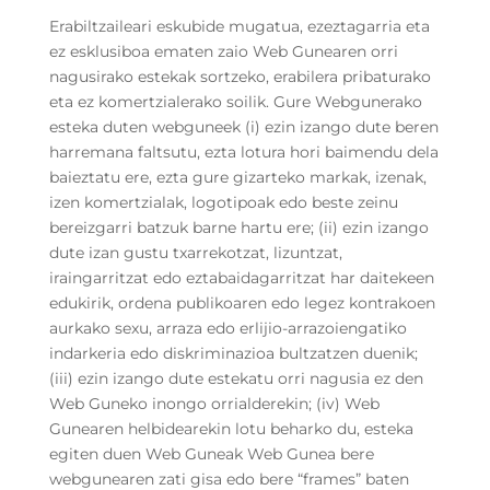
Erabiltzaileari eskubide mugatua, ezeztagarria eta
ez esklusiboa ematen zaio Web Gunearen orri
nagusirako estekak sortzeko, erabilera pribaturako
eta ez komertzialerako soilik. Gure Webgunerako
esteka duten webguneek (i) ezin izango dute beren
harremana faltsutu, ezta lotura hori baimendu dela
baieztatu ere, ezta gure gizarteko markak, izenak,
izen komertzialak, logotipoak edo beste zeinu
bereizgarri batzuk barne hartu ere; (ii) ezin izango
dute izan gustu txarrekotzat, lizuntzat,
iraingarritzat edo eztabaidagarritzat har daitekeen
edukirik, ordena publikoaren edo legez kontrakoen
aurkako sexu, arraza edo erlijio-arrazoiengatiko
indarkeria edo diskriminazioa bultzatzen duenik;
(iii) ezin izango dute estekatu orri nagusia ez den
Web Guneko inongo orrialderekin; (iv) Web
Gunearen helbidearekin lotu beharko du, esteka
egiten duen Web Guneak Web Gunea bere
webgunearen zati gisa edo bere “frames” baten