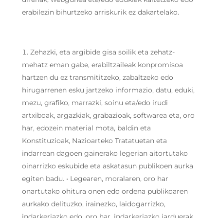
erabilezin bihurtzeko arriskurik ez dakartelako.
Zehazki, eta argibide gisa soilik eta zehatz-
mehatz eman gabe, erabiltzaileak konpromisoa
hartzen du ez transmititzeko, zabaltzeko edo
hirugarrenen esku jartzeko informazio, datu, eduki,
mezu, grafiko, marrazki, soinu eta/edo irudi
artxiboak, argazkiak, grabazioak, softwarea eta, oro
har, edozein material mota, baldin eta
Konstituzioak, Nazioarteko Tratatuetan eta
indarrean dagoen gainerako legerian aitortutako
oinarrizko eskubide eta askatasun publikoen aurka
egiten badu. • Legearen, moralaren, oro har
onartutako ohitura onen edo ordena publikoaren
aurkako delituzko, irainezko, laidogarrizko,
indarkeriazko edo, oro har, indarkeriazko jarduerak