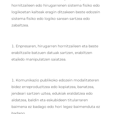
hornitzaileen edo hirugarrenen sistema fisiko edo
logikoetan kalteak eragin ditzakeen beste edozein
sistema fisiko edo logiko sarean sartzea edo
zabaltzea.
Enpresaren, hirugarren hornitzaileen eta beste
erabiltzaile batzuen datuak sartzen, erabiltzen
eta/edo manipulatzen saiatzea.
Komunikazio publikoko edozein modalitateren
bidez erreproduzitzea edo kopiatzea, banatzea,
jendeari sartzen uztea, edukiak eraldatzea edo
aldatzea, baldin eta eskubideen titularraren
baimena ez badago edo hori legez baimenduta ez
badago.