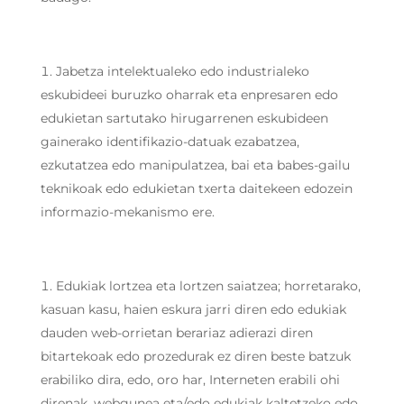
Jabetza intelektualeko edo industrialeko
eskubideei buruzko oharrak eta enpresaren edo
edukietan sartutako hirugarrenen eskubideen
gainerako identifikazio-datuak ezabatzea,
ezkutatzea edo manipulatzea, bai eta babes-gailu
teknikoak edo edukietan txerta daitekeen edozein
informazio-mekanismo ere.
Edukiak lortzea eta lortzen saiatzea; horretarako,
kasuan kasu, haien eskura jarri diren edo edukiak
dauden web-orrietan berariaz adierazi diren
bitartekoak edo prozedurak ez diren beste batzuk
erabiliko dira, edo, oro har, Interneten erabili ohi
direnak, webgunea eta/edo edukiak kaltetzeko edo