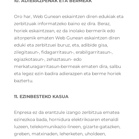
10. ADIERAZPENAK ETA BERMEAK
Oro har, Web Gunean eskaintzen diren edukiak eta
zerbitzuak informatzeko baino ez dira. Beraz,
horiek eskaintzean, ez da inolako bermerik edo
aitorpenik ematen Web Gunean eskaintzen diren
eduki eta zerbitzuei buruz, eta, adibide gisa,
zilegitasun-, fidagarritasun-, erabilgarritasun-,
egiazkotasun-, zehaztasun- edo
merkaturagarritasun-bermeak ematen dira, salbu
eta legez ezin badira adierazpen eta berme horiek
baztertu.
11. EZINBESTEKO KASUA
Enpresa ez da erantzule izango zerbitzua ematea
ezinezkoa bada, hornidura elektrikoaren etenaldi
luzeen, telekomunikazio-lineen, gizarte-gatazken,
greben, matxinaden, leherketen, uholdeen,