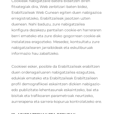
Cookieak nabigatzaile batera bidaltzen diren
fitxategiak dira, Web zerbitzari baten bidez,
Erabiltzaileak Web Gunean egiten duen nabigazioa
erregistratzeko, Erabiltzaileak jasotzen uzten
duenean. Nahi baduzu, zure nabigatzailea
konfigura dezakezu pantailan cookie-en harreraren
berri emateko eta zure disko gogorrean cookie-ak
instalatzea eragozteko. Mesedez, kontsultatu zure
nabigatzailearen jarraibideak eta eskuliburuak
informazio hau zabaltzeko.
Cookieei esker, posible da Erabiltzaileak erabiltzen
duen ordenagailuaren nabigatzailea ezagutzea,
edukiak emateko eta Erabiltzaileak Erabiltzaileen
profil demografikoei eskaintzen dizkien nabigazio-
edo publizitate-lehentasunak eskaintzeko, bai eta
bisitak eta trafikoaren parametroak neurtzeko,
aurrerapena eta sarrera-kopurua kontrolatzeko ere.