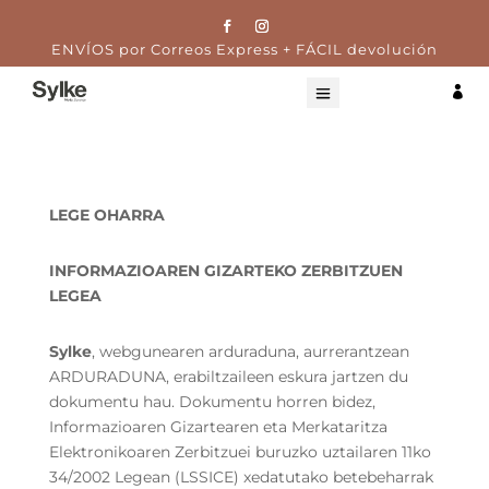
ENVÍOS por Correos Express + FÁCIL devolución

LEGE OHARRA
INFORMAZIOAREN GIZARTEKO ZERBITZUEN
LEGEA
Sylke
, webgunearen arduraduna, aurrerantzean
ARDURADUNA, erabiltzaileen eskura jartzen du
dokumentu hau. Dokumentu horren bidez,
Informazioaren Gizartearen eta Merkataritza
Elektronikoaren Zerbitzuei buruzko uztailaren 11ko
34/2002 Legean (LSSICE) xedatutako betebeharrak