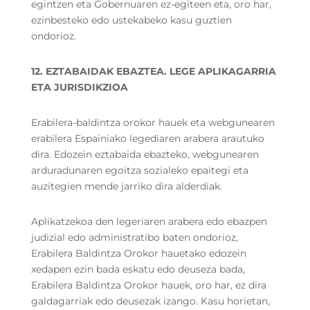
egintzen eta Gobernuaren ez-egiteen eta, oro har,
ezinbesteko edo ustekabeko kasu guztien
ondorioz.
12. EZTABAIDAK EBAZTEA. LEGE APLIKAGARRIA
ETA JURISDIKZIOA
Erabilera-baldintza orokor hauek eta webgunearen
erabilera Espainiako legediaren arabera arautuko
dira. Edozein eztabaida ebazteko, webgunearen
arduradunaren egoitza sozialeko epaitegi eta
auzitegien mende jarriko dira alderdiak.
Aplikatzekoa den legeriaren arabera edo ebazpen
judizial edo administratibo baten ondorioz,
Erabilera Baldintza Orokor hauetako edozein
xedapen ezin bada eskatu edo deuseza bada,
Erabilera Baldintza Orokor hauek, oro har, ez dira
galdagarriak edo deusezak izango. Kasu horietan,